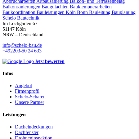
Abbrucharbeiten
Altbausanierung
Balkon- und Terrassenbelag
Balkonsanierungen
Baugutachten
Bauklempnerarbeiten
Baukoordination
Bauleistungen Köln Bonn
Bauleitung
Bauplanung
Schelo Bautechnik
Im Lochgarten 67
51147 Köln
NRW – Deutschland
info@schelo-bau.de
+492203-50 24 633
Jetzt
bewerten
Infos
Angebot
Firmenprofil
Schelo-Scharen
Unsere Partner
Leistungen
Dacheindeckungen
Dachfenster
Drohneninspektion