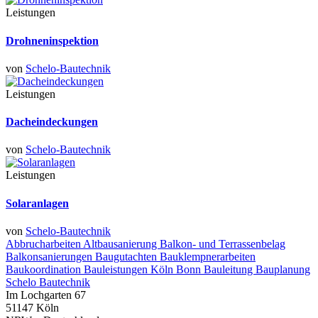
Leistungen
Drohneninspektion
von
Schelo-Bautechnik
Leistungen
Dacheindeckungen
von
Schelo-Bautechnik
Leistungen
Solaranlagen
von
Schelo-Bautechnik
Abbrucharbeiten
Altbausanierung
Balkon- und Terrassenbelag
Balkonsanierungen
Baugutachten
Bauklempnerarbeiten
Baukoordination
Bauleistungen Köln Bonn
Bauleitung
Bauplanung
Schelo Bautechnik
Im Lochgarten 67
51147 Köln