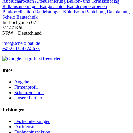
Abbrucharbeiten
Altbausanierung
Balkon- und Terrassenbelag
Balkonsanierungen
Baugutachten
Bauklempnerarbeiten
Baukoordination
Bauleistungen Köln Bonn
Bauleitung
Bauplanung
Schelo Bautechnik
Im Lochgarten 67
51147 Köln
NRW – Deutschland
info@schelo-bau.de
+492203-50 24 633
Jetzt
bewerten
Infos
Angebot
Firmenprofil
Schelo-Scharen
Unsere Partner
Leistungen
Dacheindeckungen
Dachfenster
Drohneninspektion